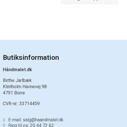
Butiksinformation
Håndmalet.dk
Birthe Jarlbæk
Klintholm Havnevej 98
4791 Borre
CVR-nr.:
33714459
E-mail: salg@haandmalet.dk
Ring til os: 20 44 72 62