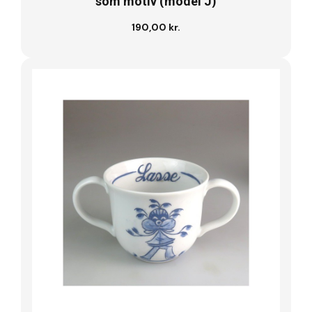
som motiv (model J)
190,00 kr.
Se vare