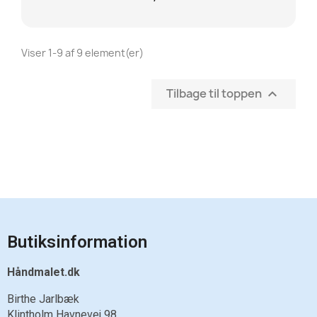
Se vare
Viser 1-9 af 9 element(er)
Tilbage til toppen

Butiksinformation
Håndmalet.dk
Birthe Jarlbæk
Klintholm Havnevej 98