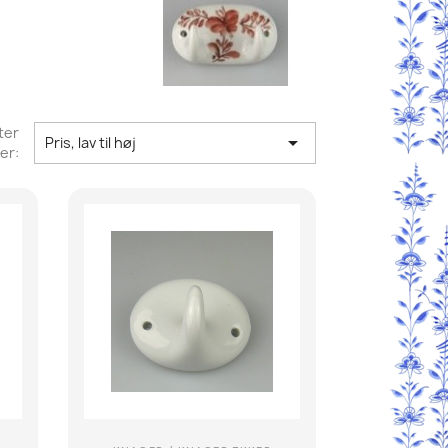
ter

Pris, lav til høj
er: