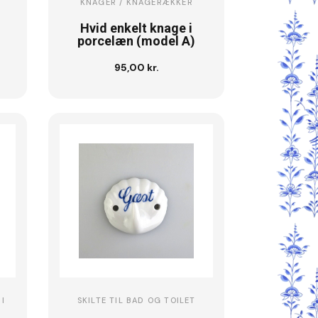
KNAGER / KNAGERÆKKER
Hvid enkelt knage i
porcelæn (model A)
95,00 kr.
Læg i kurv
I
SKILTE TIL BAD OG TOILET