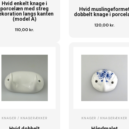
Hvid enkelt knage i
porcelæn med streg
Hvid muslingeforme
ekoration langs kanten
dobbelt knage i porce
(model A)
120,00 kr.
Læg i kurv
110,00 kr.
Se vare
KNAGER / KNAGERÆKKER
KNAGER / KNAGERÆKKER
Hvid dobbelt
Håndmalet