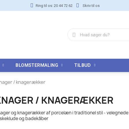
Ring til os: 20 44 72 62
Skriv til os
BLOMSTERMALING
TILBUD
nager / knagerækker
KNAGER / KNAGERÆKKER
ager og knagerækker af porcelæn i traditionel stil - velegnede 
skeklude og badekåber