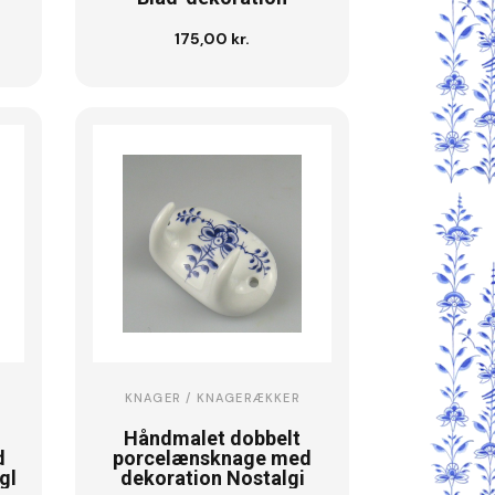
175,00 kr.
Se vare
KNAGER / KNAGERÆKKER
Håndmalet dobbelt
d
porcelænsknage med
gl
dekoration Nostalgi