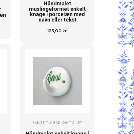
Håndmalet
muslingeformet enkelt
t
knage i porcelæn med
læn
navn eller tekst
125,00 kr.
Se vare
SKILTE TIL BAD OG TOILET
Håndmalet enkelt knage i