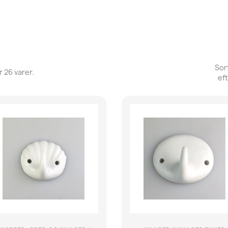
Sor
r 26 varer.
eft