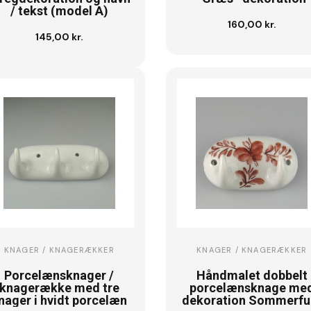
/ tekst (model A)
160,00 kr.
Se vare
145,00 kr.
Se vare
KNAGER / KNAGERÆKKER
KNAGER / KNAGERÆKKER
Porcelænsknager /
Håndmalet dobbelt
knagerække med tre
porcelænsknage me
nager i hvidt porcelæn
dekoration Sommerfu