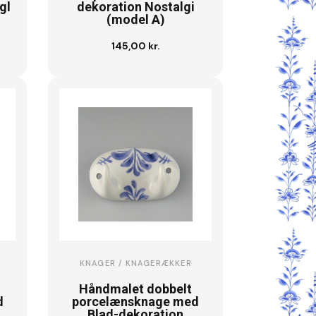
gl
dekoration Nostalgi
(model A)
145,00 kr.
Se vare
KNAGER / KNAGERÆKKER
Håndmalet dobbelt
d
porcelænsknage med
Blad-dekoration