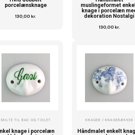
porcelænsknage
muslingeformet enke
knage i porcelæn me
dekoration Nostalgi
130,00 kr.
Læg i kurv
130,00 kr.
Se vare
SKILTE TIL BAD OG TOILET
KNAGER / KNAGERÆKKER
nkel knage i porcelæn
Håndmalet enkelt knag