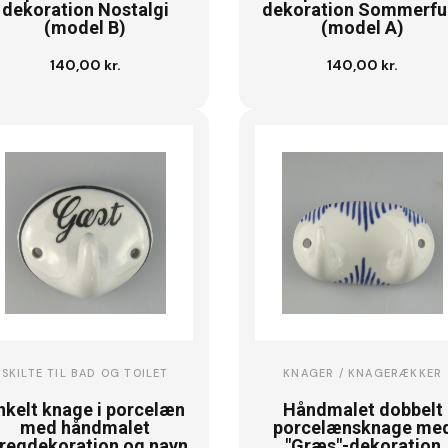
dekoration Nostalgi
dekoration Sommerfu
(model B)
(model A)
140,00 kr.
140,00 kr.
Se vare
Se vare
SKILTE TIL BAD OG TOILET
KNAGER / KNAGERÆKKER
nkelt knage i porcelæn
Håndmalet dobbelt
med håndmalet
porcelænsknage me
tregdekoration og navn
"Græs"-dekoration