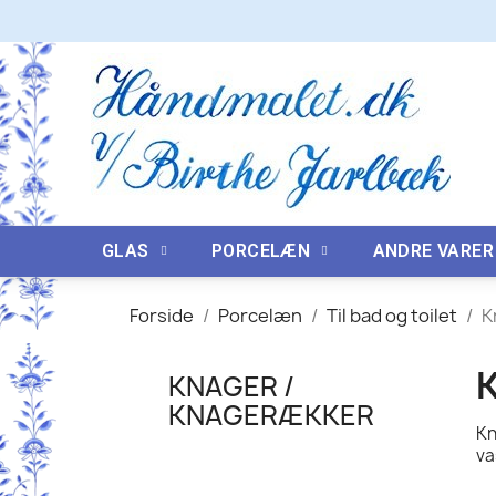
GLAS
PORCELÆN
ANDRE VARER
Forside
Porcelæn
Til bad og toilet
K
KNAGER /
KNAGERÆKKER
Kn
va