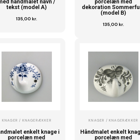
med håndmalet navn /
porcelæn med
tekst (model A)
dekoration Sommerfu
(model B)
135,00 kr.
Se vare
135,00 kr.
Se vare
KNAGER / KNAGERÆKKER
KNAGER / KNAGERÆKKER
ndmalet enkelt knage i
Håndmalet enkelt knag
porcelæn med
porcelæn med