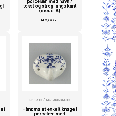
porcelæn med navn /
gl
tekst og streg langs kant
(model B)
140,00 kr.
Se vare
KNAGER / KNAGERÆKKER
e i
Håndmalet enkelt knage i
porcelæn med