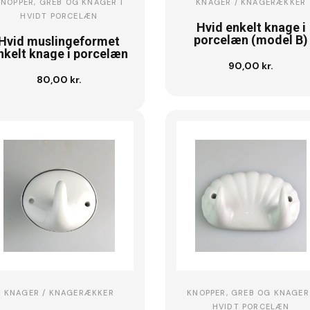
KNOPPER, GREB OG KNAGER I
KNAGER / KNAGERÆKKER
HVIDT PORCELÆN
Hvid enkelt knage i
porcelæn (model B)
Hvid muslingeformet
nkelt knage i porcelæn
90,00 kr.
Læg i kurv
80,00 kr.
Læg i kurv
KNAGER / KNAGERÆKKER
KNOPPER, GREB OG KNAGER 
HVIDT PORCELÆN