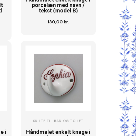
lt
porcelæn med navn /
d
tekst (model B)
130,00 kr.
Se vare
SKILTE TIL BAD OG TOILET
e i
Håndmalet enkelt knage i