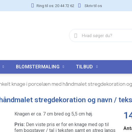
Ring til os: 20 44 72 62
Skriv til os
BLOMSTERMALING
TILBUD
nkelt knage i porcelæn med håndmalet stregdekoration og 
håndmalet stregdekoration og navn / teks
14
Knagen er ca. 7 cm bred og 5,5 cm høj.
Pris:
Den viste pris er for en knage med op til
Ant
fem bogstaver / tal i teksten samt en streg langs