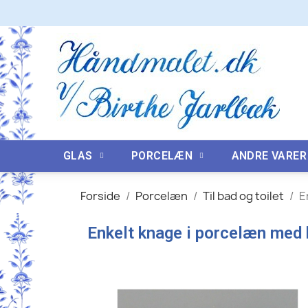
GLAS
PORCELÆN
ANDRE VARER
Forside
Porcelæn
Til bad og toilet
E
Enkelt knage i porcelæn med 