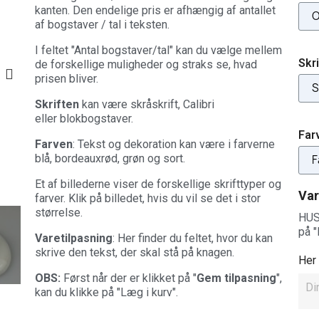
kanten. Den endelige pris er afhængig af antallet
af bogstaver / tal i teksten.
I feltet "Antal bogstaver/tal" kan du vælge mellem
Skr
de forskellige muligheder og straks se, hvad
prisen bliver.
Skriften
kan være s
kråskrift,
Calibri
eller
blokbogstaver.
Far
Farven
: Tekst og dekoration kan være i farverne
blå, bordeauxrød, grøn og sort.
Et af billederne viser de forskellige skrifttyper og
Var
farver. Klik på billedet, hvis du vil se det i stor
størrelse.
HUSK
på "
Varetilpasning
: Her finder du feltet, hvor du kan
skrive den tekst, der skal stå på knagen.
Her 
OBS:
Først når der er klikket på "
Gem tilpasning
",
kan du klikke på "Læg i kurv".