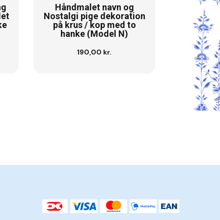
ng
Håndmalet navn og
let
Nostalgi pige dekoration
ke
på krus / kop med to
hanke (Model N)
190,00 kr.
Se vare