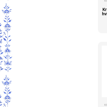
K
Kr
hv
K