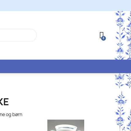
KE
sne og børn