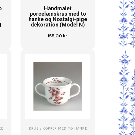
o
Håndmalet
porcelænskrus med to
hanke og Nostalgi-pige
)
dekoration (Model N)
155,00 kr.
Se vare
KE
KRUS / KOPPER MED TO HANKE