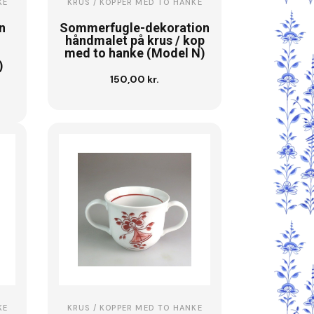
KE
KRUS / KOPPER MED TO HANKE
n
Sommerfugle-dekoration
håndmalet på krus / kop
med to hanke (Model N)
)
150,00 kr.
Se vare
KE
KRUS / KOPPER MED TO HANKE