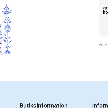
gr
ko
Viser
Butiksinformation
Infor