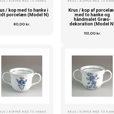
RUS / KOPPER MED TO HANKE
KRUS / KOPPER MED TO HAN
us / kop med to hanke i
Krus / kop af porcelæ
idt porcelæn (Model N)
med to hanke og
håndmalet Græs-
dekoration (Model N
80,00 kr.
Læg i kurv
110,00 kr.
Se vare
RUS / KOPPER MED TO HANKE
KRUS / KOPPER MED TO HAN