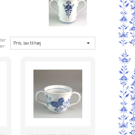
ter

Pris, lav til høj
er: