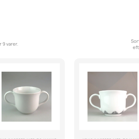
Sor
r 9 varer.
eft