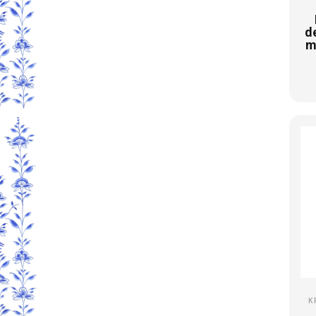
d
m
K