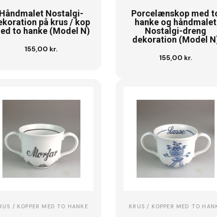
Håndmalet Nostalgi-
Porcelænskop med t
ekoration på krus / kop
hanke og håndmalet
ed to hanke (Model N)
Nostalgi-dreng
dekoration (Model N
155,00 kr.
Se vare
155,00 kr.
Se vare
RUS / KOPPER MED TO HANKE
KRUS / KOPPER MED TO HAN