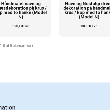
Håndmalet navn og
Navn og Nostalgi dre
æsdekoration på krus /
dekoration på håndma
p med to hanke (Model
krus / kop med to han
N)
(Model N)
160,00 kr.
190,00 kr.
Se vare
Se vare
 1-9 af 9 element(er)
mation