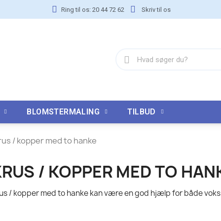
Ring til os: 20 44 72 62
Skriv til os
BLOMSTERMALING
TILBUD
rus / kopper med to hanke
KRUS / KOPPER MED TO HAN
us / kopper med to hanke kan være en god hjælp for både vok